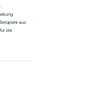
e
mgebung
Beispiele aus
ür die