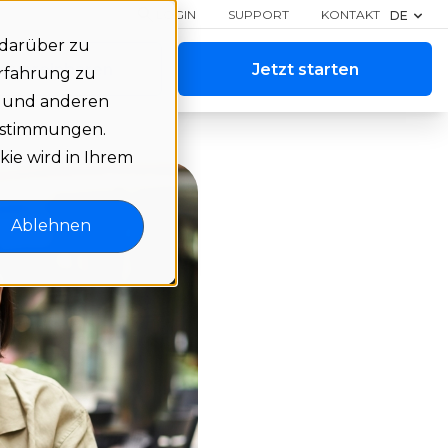
LOGIN
SUPPORT
KONTAKT
DE
 darüber zu
 vereinbaren
Jetzt starten
Erfahrung zu
e und anderen
bestimmungen.
kie wird in Ihrem
Ablehnen