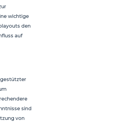
zur
ine wichtige
rolayouts den
fluss auf
ngestützter
 um
prechendere
nntnisse sind
utzung von