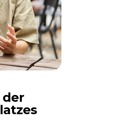
 der
latzes