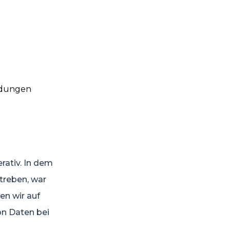
idungen
rativ. In dem
streben, war
en wir auf
on Daten bei