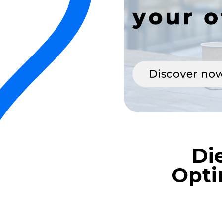
Di
Opti