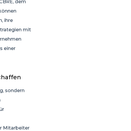
n CBRE, dem
 können
 ihre
trategien mit
ternehmen
s einer
chaffen
g, sondern
n
ür
 Mitarbeiter