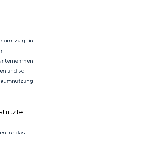
üro, zeigt in
in
s Unternehmen
ten und so
 Raumnutzung
stützte
en für das