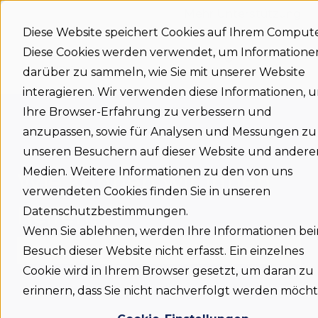
Mehr Unterstützung
Diese Website speichert Cookies auf Ihrem Compute
Diese Cookies werden verwendet, um Informatione
Support
Status
Download
Language
Untermenü für
home
darüber zu sammeln, wie Sie mit unserer Website
interagieren. Wir verwenden diese Informationen, 
Ihre Browser-Erfahrung zu verbessern und
anzupassen, sowie für Analysen und Messungen zu
unseren Besuchern auf dieser Website und andere
Medien. Weitere Informationen zu den von uns
Wie können wir Ihnen
verwendeten Cookies finden Sie in unseren
helfen?
Datenschutzbestimmungen.
Wenn Sie ablehnen, werden Ihre Informationen be
Besuch dieser Website nicht erfasst. Ein einzelnes
Cookie wird in Ihrem Browser gesetzt, um daran zu
Es gibt keine Vorschläge, da das Suchfeld leer is
erinnern, dass Sie nicht nachverfolgt werden möcht