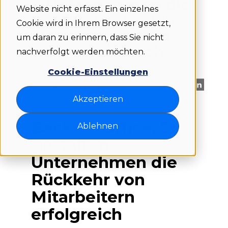
Unternehmen die
Website nicht erfasst. Ein einzelnes
Rückkehr von
Cookie wird in Ihrem Browser gesetzt,
Mitarbeitern
um daran zu erinnern, dass Sie nicht
erfolgreich
nachverfolgt werden möchten.
Cookie-Einstellungen
Written by Sebastian Düpmeier
Akzeptieren
Back-to-Office: So
Ablehnen
gestalten
Unternehmen die
Rückkehr von
Mitarbeitern
erfolgreich