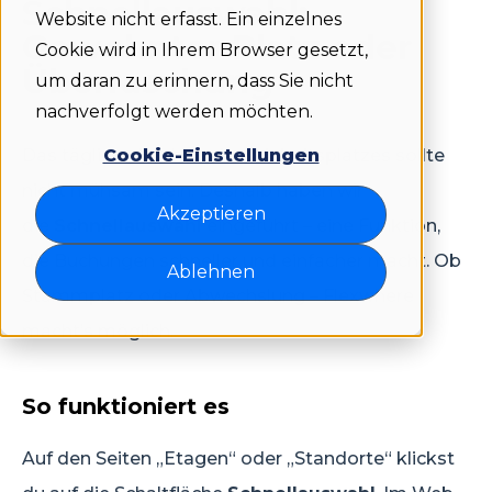
Schnellauswahl:
Website nicht erfasst. Ein einzelnes
Gewohnter Platz oder
Cookie wird in Ihrem Browser gesetzt,
Überraschung
um daran zu erinnern, dass Sie nicht
nachverfolgt werden möchten.
Das tägliche Buchen eines Arbeitsplatzes sollte
Cookie-Einstellungen
nicht mühsam sein. Deshalb haben wir
Akzeptieren
die
Schnellauswahl
eingeführt – eine Funktion,
die Buchungen schneller und einfacher macht. Ob
Ablehnen
Stammplatz oder Abwechslung – Flexwhere
macht’s möglich.
So funktioniert es
Auf den Seiten „Etagen“ oder „Standorte“ klickst