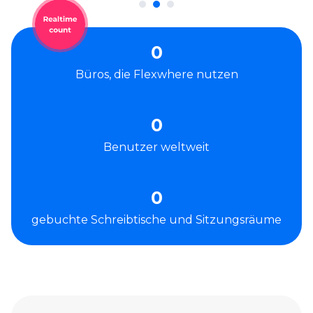
0
Büros, die Flexwhere nutzen
0
Benutzer weltweit
0
gebuchte Schreibtische und Sitzungsräume