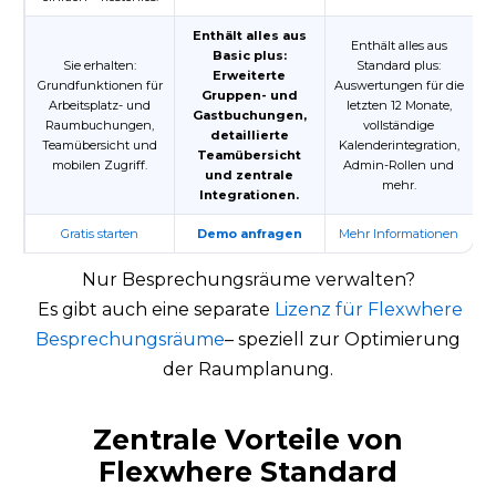
Enthält alles aus
Enthält alles aus
Basic plus:
Sie erhalten:
Standard plus:
Erweiterte
Grundfunktionen für
Auswertungen für die
Gruppen- und
Arbeitsplatz- und
letzten 12 Monate,
Gastbuchungen,
Raum­buchungen,
vollständige
detaillierte
Teamübersicht und
Kalender­integration,
Teamübersicht
mobilen Zugriff.
Admin-Rollen und
und zentrale
mehr.
Integrationen.
Gratis starten
Demo anfragen
Mehr Informationen
Nur Besprechungsräume verwalten?
Es gibt auch eine separate
Lizenz für Flexwhere
Besprechungsräume
– speziell zur Optimierung
der Raumplanung.
Zentrale Vorteile von
Flexwhere Standard