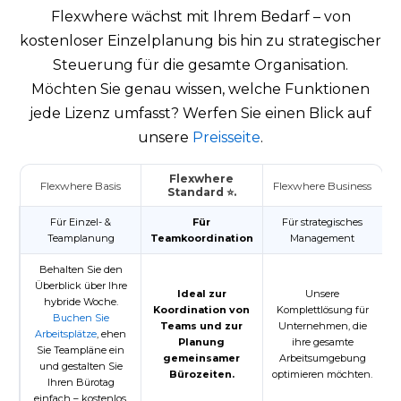
Flexwhere wächst mit Ihrem Bedarf – von
kostenloser Einzelplanung bis hin zu strategischer
Steuerung für die gesamte Organisation.
Möchten Sie genau wissen, welche Funktionen
jede Lizenz umfasst? Werfen Sie einen Blick auf
unsere
Preisseite
.
Flexwhere
Flexwhere Basis
Flexwhere Business
Standard ⭐.
Für Einzel- &
Für
Für strategisches
Teamplanung
Teamkoordination
Management
Behalten Sie den
Überblick über Ihre
Ideal zur
Unsere
hybride Woche.
Koordination von
Komplettlösung für
Buchen Sie
Teams und zur
Unternehmen, die
Arbeitsplätze
, ehen
Planung
ihre gesamte
Sie Teampläne ein
gemeinsamer
Arbeitsumgebung
und gestalten Sie
Bürozeiten.
optimieren möchten.
Ihren Bürotag
einfach – kostenlos.