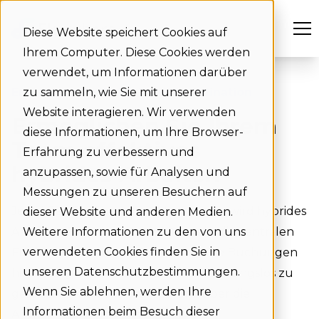
Diese Website speichert Cookies auf
Ihrem Computer. Diese Cookies werden
verwendet, um Informationen darüber
Erweiterte Tools für Teamkoordination
zu sammeln, wie Sie mit unserer
Website interagieren. Wir verwenden
Ermöglichen Sie Ihrem
diese Informationen, um Ihre Browser-
Team effektives
Erfahrung zu verbessern und
hybrides Arbeiten
anzupassen, sowie für Analysen und
Messungen zu unseren Besuchern auf
Je größer das Team, desto komplexer wird hybrides
dieser Website und anderen Medien.
Arbeiten. Flexwhere Standard stellt die zentralen
Weitere Informationen zu den von uns
verwendeten Cookies finden Sie in
Funktionen bereit, um über einfache Buchungen
unseren Datenschutzbestimmungen.
hinauszugehen, Zusammenarbeit reibungslos zu
Wenn Sie ablehnen, werden Ihre
gestalten und volle Transparenz über die
Informationen beim Besuch dieser
Anwesenheit im Büro zu schaffen.