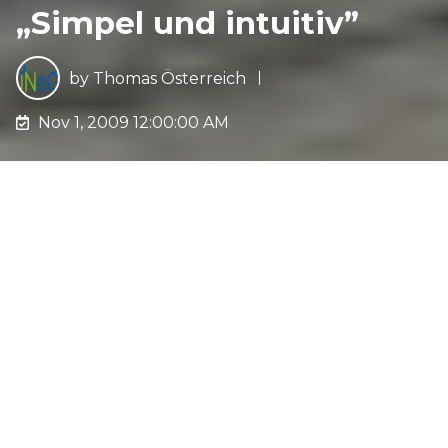
„Simpel und intuitiv”
by
Thomas Österreich
Nov 1, 2009 12:00:00 AM
Den Wandel in eine smartere Zukunft
vorantreiben, das steht beim Ingenieurbüro iNeG
an erster Stelle. Doch das Verfolgen dieses Ziels
beginnt nicht erst in Zusammenarbeit mit dem
Kunden. Auch intern will iNeG innovativ und
zeitgemäß arbeiten. Bis heute befindet sich ihr