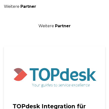
Weitere
Partner
Weitere
Partner
TOPdesk
Integration
für
Facility
und
IT
Service
Management
(ITSM)
TOPdesk Integration für