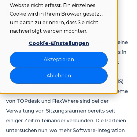
Partner für die
Website nicht erfasst. Ein einzelnes
Flexwhere Deskshare
Cookie wird in Ihrem Browser gesetzt,
Software
um daran zu erinnern, dass Sie nicht
nachverfolgt werden möchten.
Dutchview, der Entwickler von FlexWhere, ist eine
Cookie-Einstellungen
Partnerschaft mit TOPdesk eingegangen. Das in
Akzeptieren
Delft (NL) ansässige Unternehmen entwickelt
führende Service-Management-Software zur
Ablehnen
Unterstützung von Facility Management (FMIS)
und IT-Service-Management (ITSM). Die Systeme
von TOPdesk und FlexWhere sind bei der
Verwaltung von Sitzungsräumen bereits seit
einiger Zeit miteinander verbunden. Die Parteien
untersuchen nun, wo mehr Software-Integration