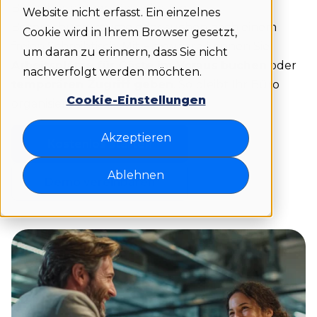
Besucher nutzen Gäste häufig
Website nicht erfasst. Ein einzelnes
Besprechungsräume oder suchen nach einem
Cookie wird in Ihrem Browser gesetzt,
freien Schreibtisch. Mit Flexwhere können Sie
um daran zu erinnern, dass Sie nicht
Arbeitsplätze für Gäste im Voraus buchen
oder
nachverfolgt werden möchten.
temporären Zugriff geben
. So bleibt Ihr Büro
Cookie-Einstellungen
organisiert und übersichtlich.
Akzeptieren
Kostenlos starten
Ablehnen
Demo vereinbaren