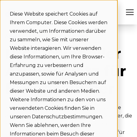
Diese Website speichert Cookies auf
Ihrem Computer. Diese Cookies werden
verwendet, um Informationen darüber
Arbeitsplätze für Gäste buchen
zu sammeln, wie Sie mit unserer
Professioneller
Website interagieren. Wir verwenden
diese Informationen, um Ihre Browser-
Arbeitsplatz für
Erfahrung zu verbessern und
anzupassen, sowie für Analysen und
Bürobesucher
Messungen zu unseren Besuchern auf
dieser Website und anderen Medien.
Weitere Informationen zu den von uns
Kunden, die Ihr Büro besuchen. Freelancer, die
verwendeten Cookies finden Sie in
einige Tage mit Ihrem Team arbeiten. Bewerber, die
unseren Datenschutzbestimmungen.
zu einem Gespräch kommen. Ohne eine klare
Wenn Sie ablehnen, werden Ihre
Lösung für das Verwalten von Arbeitsplätzen für
Informationen beim Besuch dieser