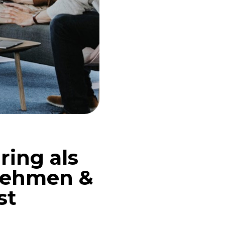
ring als
rnehmen &
st