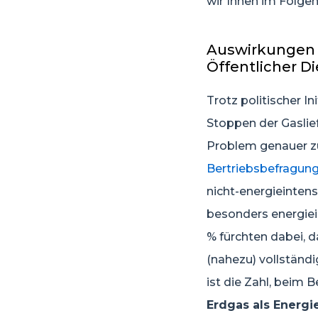
wir Ihnen im Folge
Auswirkungen 
Öffentlicher D
Trotz politischer I
Stoppen der Gaslie
Problem genauer zu
Bertriebsbefragun
nicht-energieinten
besonders energiei
% fürchten dabei, 
(nahezu) vollstän
ist die Zahl, beim 
Erdgas als Energi