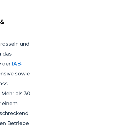
 &
Drosseln und
m das
e der
IAB-
ensive sowie
ass
 Mehr als 30
r einem
rschreckend
hen Betriebe