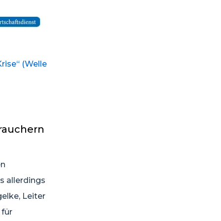
rise“ (Welle
brauchern
en
s allerdings
elke, Leiter
 für