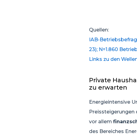
Quellen:
IAB-Betriebsbefragu
23); N=1.860 Betri
Links zu den Wellen
Private Hausha
zu erwarten
Energieintensive U
Preissteigerungen d
vor allem
finanzsc
des Bereiches Energ