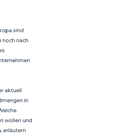
ropa sind
n noch nach
es
Unternehmen
r aktuell
eldmengen in
Welche
n wollen und
n
, erläutern