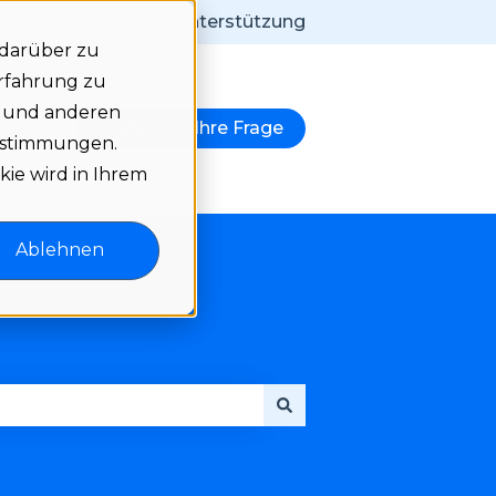
Mehr Unterstützung
 darüber zu
Erfahrung zu
e und anderen
notes
Stellen Sie Ihre Frage
igen
r Language anzeigen
bestimmungen.
kie wird in Ihrem
Ablehnen