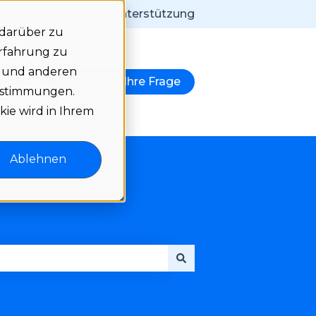
Mehr Unterstützung
 darüber zu
Erfahrung zu
e und anderen
notes
Stellen Sie Ihre Frage
igen
r Language anzeigen
bestimmungen.
kie wird in Ihrem
Ablehnen