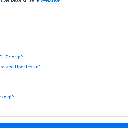
 Sie bitte unsere
Website
.
D)-Prinzip?
are und Updates an?
zeigt?