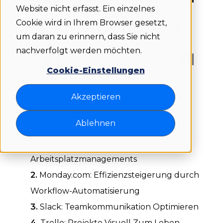
Steigerung der
Website nicht erfasst. Ein einzelnes
Cookie wird in Ihrem Browser gesetzt,
Arbeitseffizienz
um daran zu erinnern, dass Sie nicht
nachverfolgt werden möchten.
Written by Eryka Chowaniec
Cookie-Einstellungen
Akzeptieren
Inhalt
Ablehnen
Flexwhere: Revolutionierung des
Arbeitsplatzmanagements
Monday.com: Effizienzsteigerung durch
Workflow-Automatisierung
Slack: Teamkommunikation Optimieren
Trello: Projekte Visuell Zum Leben