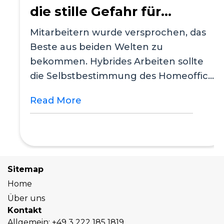
die stille Gefahr für
hybride Arbeitskulturen
Mitarbeitern wurde versprochen, das
Beste aus beiden Welten zu
ist
bekommen. Hybrides Arbeiten sollte
die Selbstbestimmung des Homeoffice
mit der...
Read More
Sitemap
Home
Über uns
Kontakt
Allgemein:
+49 3 222 185 1819