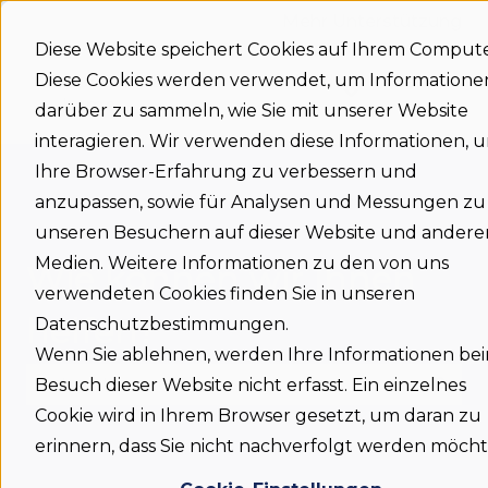
Mehr Unterstützung
Diese Website speichert Cookies auf Ihrem Compute
Diese Cookies werden verwendet, um Informatione
Support
Status
Download
Language
Untermenü für
home
darüber zu sammeln, wie Sie mit unserer Website
interagieren. Wir verwenden diese Informationen, 
Ihre Browser-Erfahrung zu verbessern und
anzupassen, sowie für Analysen und Messungen zu
unseren Besuchern auf dieser Website und andere
Medien. Weitere Informationen zu den von uns
Wie können wir Ihnen
verwendeten Cookies finden Sie in unseren
helfen?
Datenschutzbestimmungen.
Wenn Sie ablehnen, werden Ihre Informationen be
Besuch dieser Website nicht erfasst. Ein einzelnes
Cookie wird in Ihrem Browser gesetzt, um daran zu
Es gibt keine Vorschläge, da das Suchfeld leer is
erinnern, dass Sie nicht nachverfolgt werden möcht