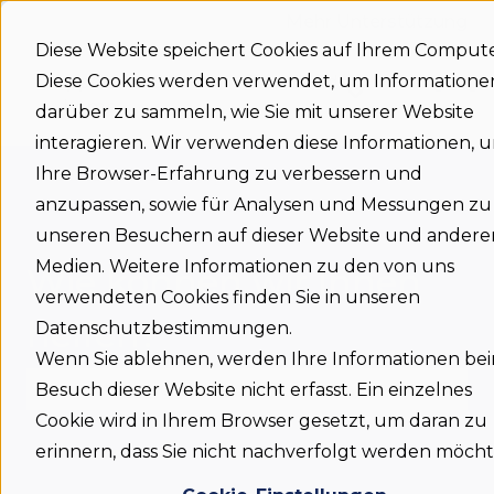
Mehr Unterstützung
Diese Website speichert Cookies auf Ihrem Compute
Diese Cookies werden verwendet, um Informatione
Support
Status
Download
Language
Untermenü für
home
darüber zu sammeln, wie Sie mit unserer Website
interagieren. Wir verwenden diese Informationen, 
Ihre Browser-Erfahrung zu verbessern und
anzupassen, sowie für Analysen und Messungen zu
unseren Besuchern auf dieser Website und andere
Medien. Weitere Informationen zu den von uns
Wie können wir Ihnen
verwendeten Cookies finden Sie in unseren
helfen?
Datenschutzbestimmungen.
Wenn Sie ablehnen, werden Ihre Informationen be
Besuch dieser Website nicht erfasst. Ein einzelnes
Cookie wird in Ihrem Browser gesetzt, um daran zu
Es gibt keine Vorschläge, da das Suchfeld leer is
erinnern, dass Sie nicht nachverfolgt werden möcht