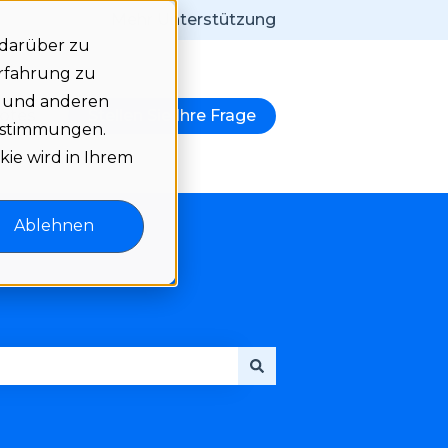
Mehr Unterstützung
 darüber zu
Erfahrung zu
e und anderen
notes
Stellen Sie Ihre Frage
igen
r Language anzeigen
bestimmungen.
kie wird in Ihrem
Ablehnen