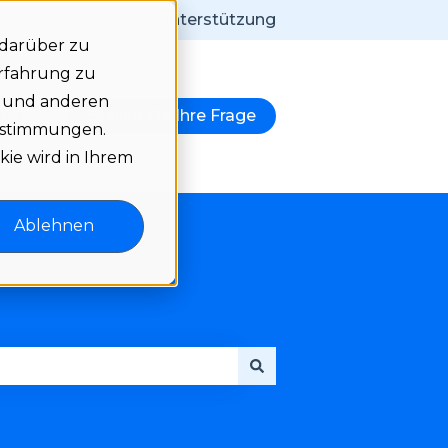
Mehr Unterstützung
 darüber zu
Erfahrung zu
e und anderen
notes
Stellen Sie Ihre Frage
igen
r Language anzeigen
bestimmungen.
kie wird in Ihrem
Ablehnen