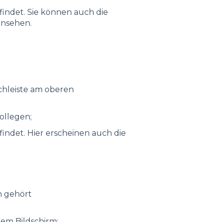
efindet. Sie können auch die
insehen.
chleiste am oberen
ollegen;
efindet. Hier erscheinen auch die
n gehört
dem Bildschirm;