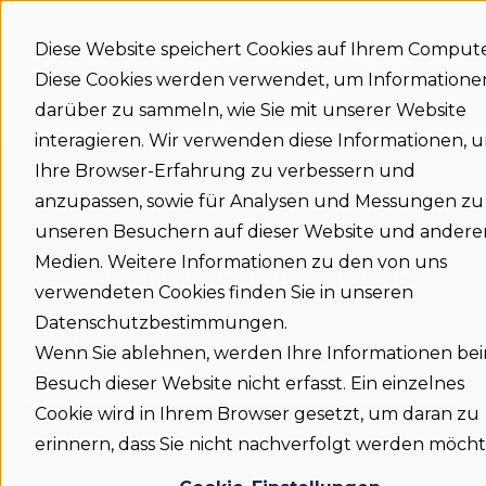
Mehr Unterstützung
Diese Website speichert Cookies auf Ihrem Compute
Diese Cookies werden verwendet, um Informatione
Support
Status
Download
Language
Untermenü für
home
darüber zu sammeln, wie Sie mit unserer Website
interagieren. Wir verwenden diese Informationen, 
Ihre Browser-Erfahrung zu verbessern und
anzupassen, sowie für Analysen und Messungen zu
unseren Besuchern auf dieser Website und andere
Medien. Weitere Informationen zu den von uns
Wie können wir Ihnen
verwendeten Cookies finden Sie in unseren
helfen?
Datenschutzbestimmungen.
Wenn Sie ablehnen, werden Ihre Informationen be
Besuch dieser Website nicht erfasst. Ein einzelnes
Cookie wird in Ihrem Browser gesetzt, um daran zu
Es gibt keine Vorschläge, da das Suchfeld leer is
erinnern, dass Sie nicht nachverfolgt werden möcht